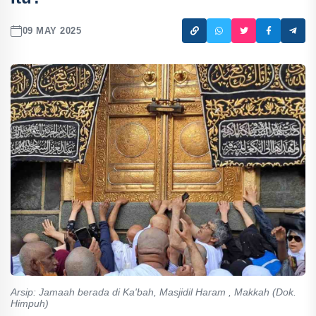
09 MAY 2025
Arsip: Jamaah berada di Ka'bah, Masjidil Haram , Makkah (Dok.
Himpuh)