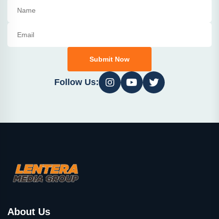
Submit Now
Follow Us:
About Us