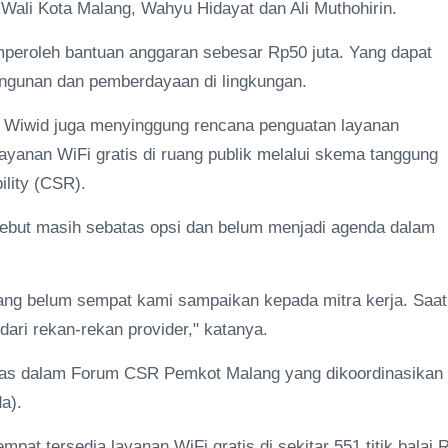
l Wali Kota Malang, Wahyu Hidayat dan Ali Muthohirin.
mperoleh bantuan anggaran sebesar Rp50 juta. Yang dapat
ngunan dan pemberdayaan di lingkungan.
 Wiwid juga menyinggung rencana penguatan layanan
 layanan WiFi gratis di ruang publik melalui skema tanggung
ility (CSR).
ebut masih sebatas opsi dan belum menjadi agenda dalam
mang belum sempat kami sampaikan kepada mitra kerja. Saat 
dari rekan-rekan provider," katanya.
ahas dalam Forum CSR Pemkot Malang yang dikoordinasikan
da).
pat tersedia layanan WiFi gratis di sekitar 551 titik balai