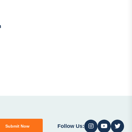
n
Follow Us:
Submit Now