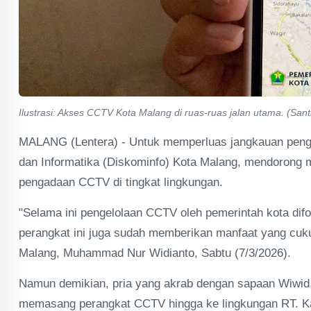
Ilustrasi: Akses CCTV Kota Malang di ruas-ruas jalan utama. (Sant
MALANG (Lentera) - Untuk memperluas jangkauan peng
dan Informatika (Diskominfo) Kota Malang, mendorong 
pengadaan CCTV di tingkat lingkungan.
"Selama ini pengelolaan CCTV oleh pemerintah kota difoku
perangkat ini juga sudah memberikan manfaat yang cuku
Malang, Muhammad Nur Widianto, Sabtu (7/3/2026).
Namun demikian, pria yang akrab dengan sapaan Wiwid,
memasang perangkat CCTV hingga ke lingkungan RT. Kar