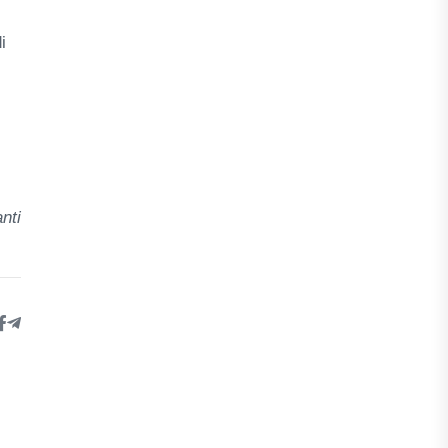
i
nti