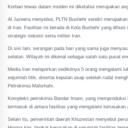
Korban tewas dalam insiden ini diketahui merupakan an
Al Jazeera menyebut, PLTN Bushehr sendiri merupakan s
di Iran. Fasilitas ini berada di Kota Bushehr yang dihun
strategis industri serta militer Iran.
Di sisi lain, serangan pada hari yang sama juga menyasa
selatan. Wilayah ini dikenal sebagai salah satu pusat e
Media Iran melaporkan sedikitnya 5 orang mengalami luk
sejumlah titik, disertai kepulan asap setelah rudal m
Petrokimia Mahshahr.
Kompleks petrokimia Bandar Imam, yang memproduksi be
termasuk di antara fasilitas yang mengalami kerusakan 
Selain itu, pemerintah daerah Khuzestan menyebut perusa
Hingga kini, tingkat kerusakan di sejumlah fasilitas ter