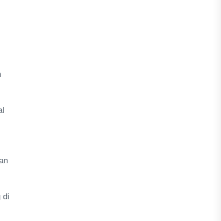
n
al
an
 di