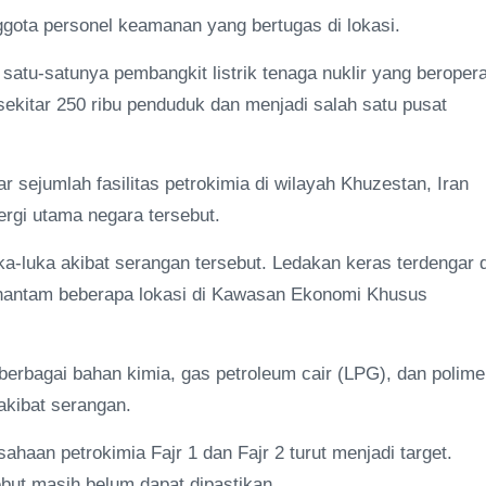
ggota personel keamanan yang bertugas di lokasi.
atu-satunya pembangkit listrik tenaga nuklir yang beropera
i sekitar 250 ribu penduduk dan menjadi salah satu pusat
r sejumlah fasilitas petrokimia di wilayah Khuzestan, Iran
nergi utama negara tersebut.
a-luka akibat serangan tersebut. Ledakan keras terdengar d
enghantam beberapa lokasi di Kawasan Ekonomi Khusus
rbagai bahan kimia, gas petroleum cair (LPG), dan polime
akibat serangan.
haan petrokimia Fajr 1 dan Fajr 2 turut menjadi target.
sebut masih belum dapat dipastikan.