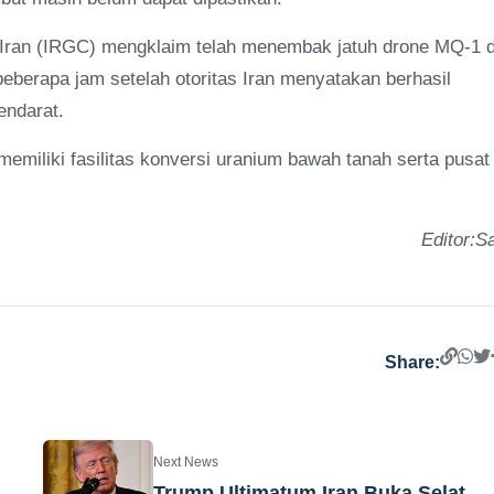
 Iran (IRGC) mengklaim telah menembak jatuh drone MQ-1 d
beberapa jam setelah otoritas Iran menyatakan berhasil
endarat.
memiliki fasilitas konversi uranium bawah tanah serta pusat
Editor:Sa
Share:
Next News
Trump Ultimatum Iran Buka Selat