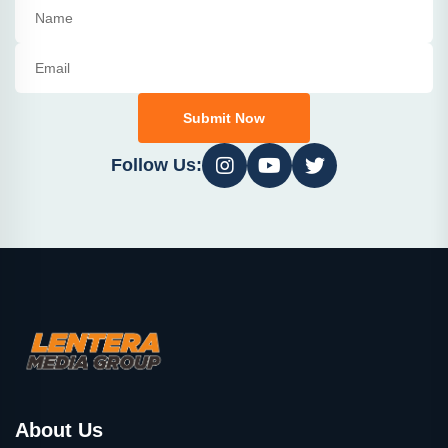
Submit Now
Follow Us:
About Us