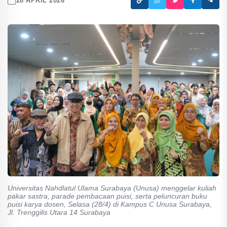
28 APRIL 2026
Universitas Nahdlatul Ulama Surabaya (Unusa) menggelar kuliah
pakar sastra, parade pembacaan puisi, serta peluncuran buku
puisi karya dosen, Selasa (28/4) di Kampus C Unusa Surabaya,
Jl. Trenggilis Utara 14 Surabaya