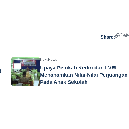
Share:
Next News
Upaya Pemkab Kediri dan LVRI
t
Menanamkan Nilai-Nilai Perjuangan
Pada Anak Sekolah