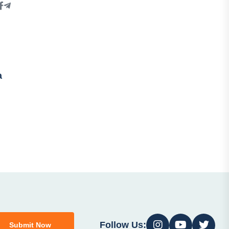
a
Follow Us:
Submit Now