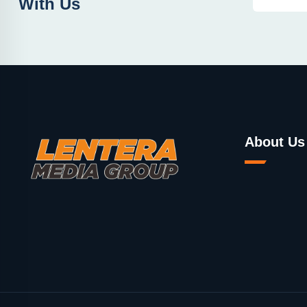
With Us
About Us