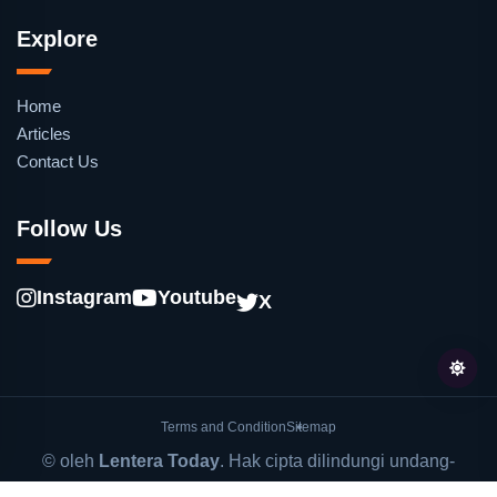
Explore
Home
Articles
Contact Us
Follow Us
Instagram
Youtube
X
Terms and Condition
Sitemap
© oleh
Lentera Today
. Hak cipta dilindungi undang-
undang.