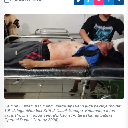
13 AUGUST 2024
Raimon Gustam Kailimang, warga sipil yang juga pekerja proyek
TJP diduga ditembak KKB di Distrik Sugapa, Kabupaten Intan
Jaya, Provinsi Papua Tengah.(foto:ist/Antara.Humas Satgas
Operasi Damai Cartenz 2024)