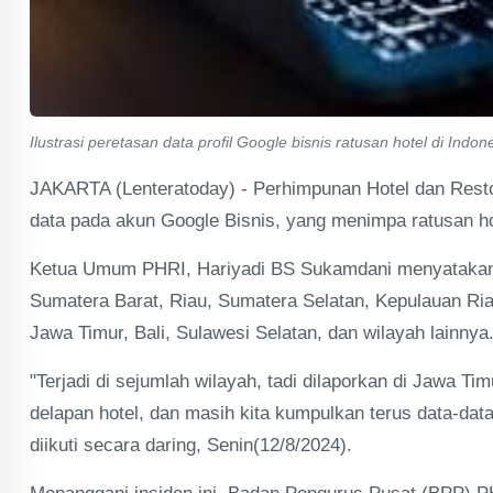
Ilustrasi peretasan data profil Google bisnis ratusan hotel di Indone
JAKARTA (Lenteratoday) - Perhimpunan Hotel dan Res
data pada akun Google Bisnis, yang menimpa ratusan hot
Ketua Umum PHRI, Hariyadi BS Sukamdani menyatakan ba
Sumatera Barat, Riau, Sumatera Selatan, Kepulauan Ria
Jawa Timur, Bali, Sulawesi Selatan, dan wilayah lainnya
"Terjadi di sejumlah wilayah, tadi dilaporkan di Jawa T
delapan hotel, dan masih kita kumpulkan terus data-data
diikuti secara daring, Senin(12/8/2024).