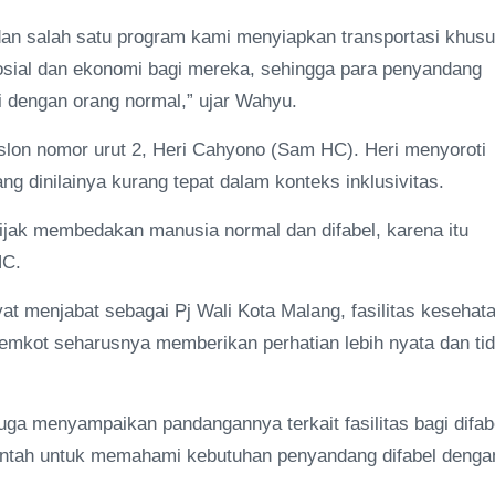
dan salah satu program kami menyiapkan transportasi khus
 sosial dan ekonomi bagi mereka, sehingga para penyandang
i dengan orang normal,” ujar Wahyu.
slon nomor urut 2, Heri Cahyono (Sam HC). Heri menyoroti
g dinilainya kurang tepat dalam konteks inklusivitas.
ijak membedakan manusia normal dan difabel, karena itu
HC.
t menjabat sebagai Pj Wali Kota Malang, fasilitas kesehat
Pemkot seharusnya memberikan perhatian lebih nyata dan ti
ga menyampaikan pandangannya terkait fasilitas bagi difab
rintah untuk memahami kebutuhan penyandang difabel denga