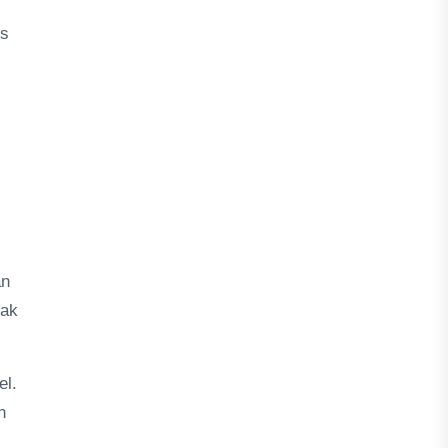
us
an
dak
el.
n