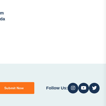
am
ada
Follow Us:
Submit Now