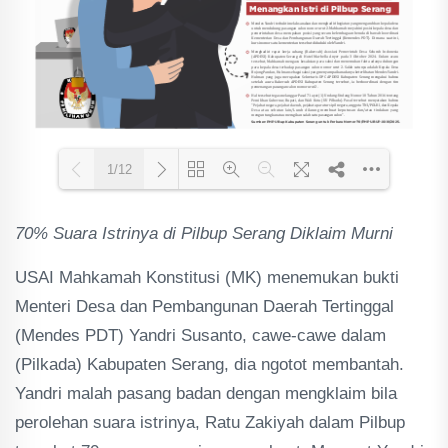
1/12
70% Suara Istrinya di Pilbup Serang Diklaim Murni
Loading PDF 70% ...
USAI Mahkamah Konstitusi (MK) menemukan bukti
Menteri Desa dan Pembangunan Daerah Tertinggal
(Mendes PDT) Yandri Susanto, cawe-cawe dalam
(Pilkada) Kabupaten Serang, dia ngotot membantah.
Yandri malah pasang badan dengan mengklaim bila
perolehan suara istrinya, Ratu Zakiyah dalam Pilbup