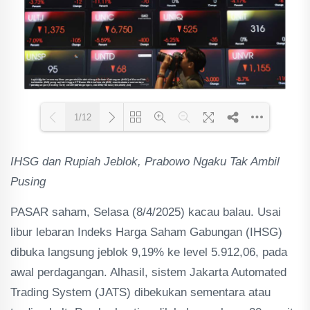
1/12
IHSG dan Rupiah Jeblok, Prabowo Ngaku Tak Ambil
Loading PDF 62% ...
Pusing
PASAR saham, Selasa (8/4/2025) kacau balau. Usai
libur lebaran Indeks Harga Saham Gabungan (IHSG)
dibuka langsung jeblok 9,19% ke level 5.912,06, pada
awal perdagangan. Alhasil, sistem Jakarta Automated
Trading System (JATS) dibekukan sementara atau