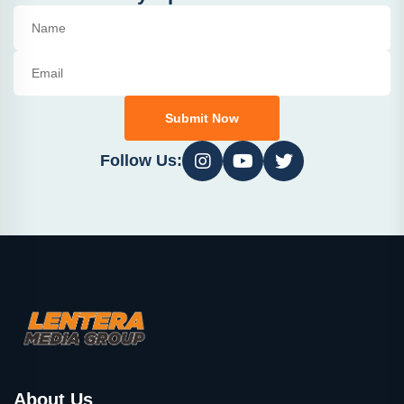
Submit Now
Follow Us:
About Us