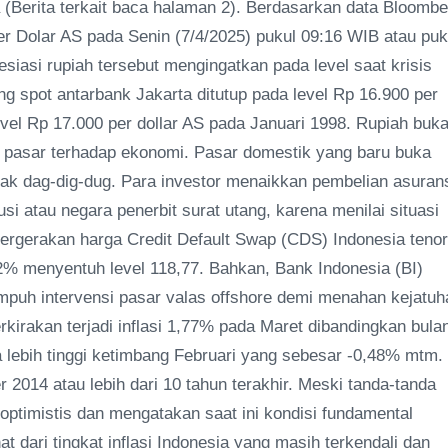
(Berita terkait baca halaman 2). Berdasarkan data Bloombe
er Dolar AS pada Senin (7/4/2025) pukul 09:16 WIB atau puk
siasi rupiah tersebut mengingatkan pada level saat krisis
ng spot antarbank Jakarta ditutup pada level Rp 16.900 per
vel Rp 17.000 per dollar AS pada Januari 1998. Rupiah buk
n pasar terhadap ekonomi. Pasar domestik yang baru buka
pak dag-dig-dug. Para investor menaikkan pembelian asurans
usi atau negara penerbit surat utang, karena menilai situasi
i pergerakan harga Credit Default Swap (CDS) Indonesia tenor
2% menyentuh level 118,77. Bahkan, Bank Indonesia (BI)
 intervensi pasar valas offshore demi menahan kejatuh
rkirakan terjadi inflasi 1,77% pada Maret dibandingkan bula
lebih tinggi ketimbang Februari yang sebesar -0,48% mtm.
r 2014 atau lebih dari 10 tahun terakhir. Meski tanda-tanda
ptimistis dan mengatakan saat ini kondisi fundamental
at dari tingkat inflasi Indonesia yang masih terkendali dan