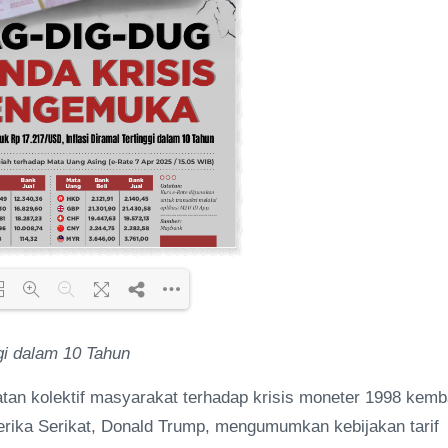
gi dalam 10 Tahun
ding PDF 90% ...
tan kolektif masyarakat terhadap krisis moneter 1998 kemb
merika Serikat, Donald Trump, mengumumkan kebijakan tarif