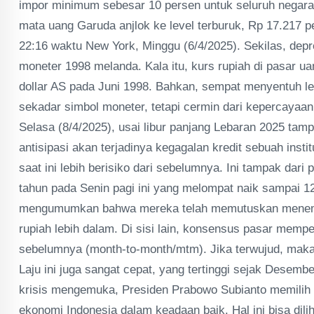
impor minimum sebesar 10 persen untuk seluruh negara 
mata uang Garuda anjlok ke level terburuk, Rp 17.217 p
22:16 waktu New York, Minggu (6/4/2025). Sekilas, depre
moneter 1998 melanda. Kala itu, kurs rupiah di pasar ua
dollar AS pada Juni 1998. Bahkan, sempat menyentuh le
sekadar simbol moneter, tetapi cermin dari kepercayaa
Selasa (8/4/2025), usai libur panjang Lebaran 2025 tam
antisipasi akan terjadinya kegagalan kredit sebuah instit
saat ini lebih berisiko dari sebelumnya. Ini tampak dar
tahun pada Senin pagi ini yang melompat naik sampai 1
mengumumkan bahwa mereka telah memutuskan menempuh
rupiah lebih dalam. Di sisi lain, konsensus pasar mempe
sebelumnya (month-to-month/mtm). Jika terwujud, maka 
Laju ini juga sangat cepat, yang tertinggi sejak Desembe
krisis mengemuka, Presiden Prabowo Subianto memilih o
ekonomi Indonesia dalam keadaan baik. Hal ini bisa dilih