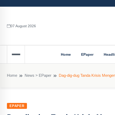
07 August 2026
Home
EPaper
Headl
Home
News > EPaper
Dag-dig-dug Tanda Krisis Mengem
EPAPER