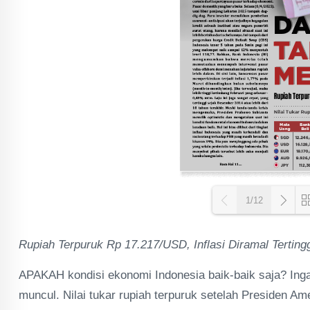
1/12
Rupiah Terpuruk Rp 17.217/USD, Inflasi Diramal Terting
Loa
APAKAH kondisi ekonomi Indonesia baik-baik saja? Inga
muncul. Nilai tukar rupiah terpuruk setelah Presiden A