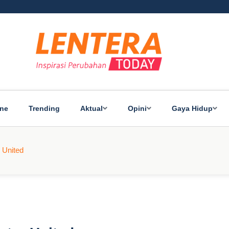
ine
Trending
Aktual
Opini
Gaya Hidup
 United