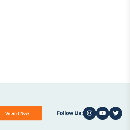
n
Follow Us:
Submit Now