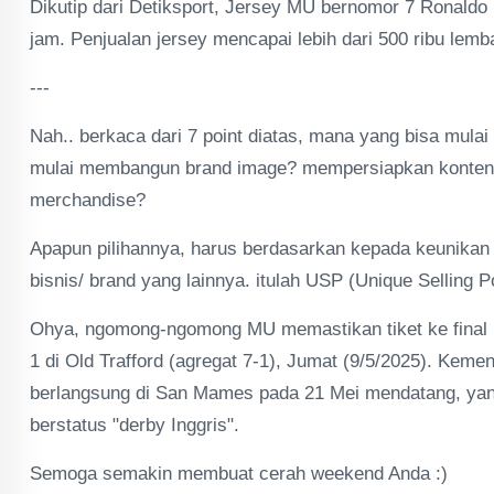
Dikutip dari Detiksport, Jersey MU bernomor 7 Ronaldo
jam. Penjualan jersey mencapai lebih dari 500 ribu lemb
---
Nah.. berkaca dari 7 point diatas, mana yang bisa mulai
mulai membangun brand image? mempersiapkan konten be
merchandise?
Apapun pilihannya, harus berdasarkan kepada keunikan
bisnis/ brand yang lainnya. itulah USP (Unique Selling P
Ohya, ngomong-ngomong MU memastikan tiket ke final L
1 di Old Trafford (agregat 7-1), Jumat (9/5/2025). Kem
berlangsung di San Mames pada 21 Mei mendatang, yan
berstatus "derby Inggris".
Semoga semakin membuat cerah weekend Anda :)