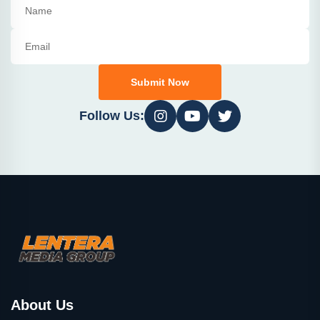
Submit Now
Follow Us:
About Us