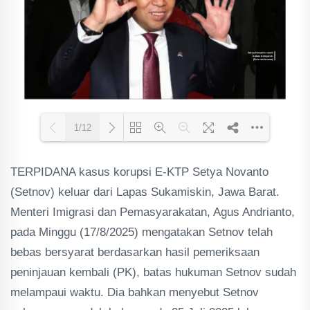
1/12
TERPIDANA kasus korupsi E-KTP Setya Novanto
Loading PDF 62% ...
(Setnov) keluar dari Lapas Sukamiskin, Jawa Barat.
Menteri Imigrasi dan Pemasyarakatan, Agus Andrianto,
pada Minggu (17/8/2025) mengatakan Setnov telah
bebas bersyarat berdasarkan hasil pemeriksaan
peninjauan kembali (PK), batas hukuman Setnov sudah
melampaui waktu. Dia bahkan menyebut Setnov