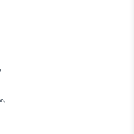
n
an,