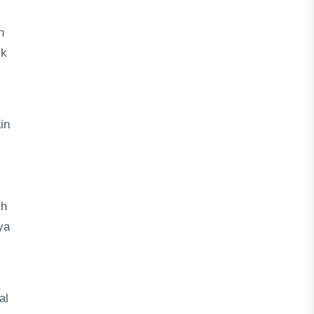
h
ik
in
th
ya
al