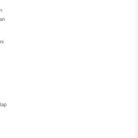
n
dan
ni
lap