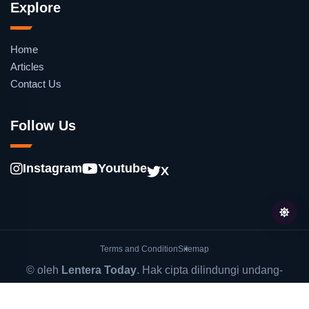
Explore
Home
Articles
Contact Us
Follow Us
Instagram
Youtube
X
Terms and Condition
Sitemap
© oleh
Lentera Today
. Hak cipta dilindungi undang-
undang.