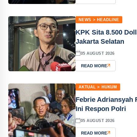
NEWS > HEADLINE
KPK Sita 8.500 Dol
Jakarta Selatan
05 AUGUST 2026
READ MORE
AKTUAL > HUKUM
Febrie Adriansyah 
Ini Respon Polri
05 AUGUST 2026
READ MORE