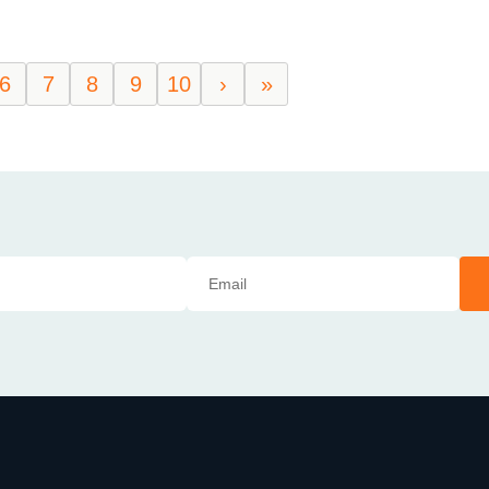
6
7
8
9
10
›
»