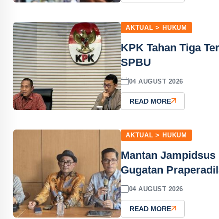
AKTUAL > HUKUM
KPK Tahan Tiga Ter
SPBU
04 AUGUST 2026
READ MORE
AKTUAL > HUKUM
Mantan Jampidsus 
Gugatan Praperadi
04 AUGUST 2026
READ MORE