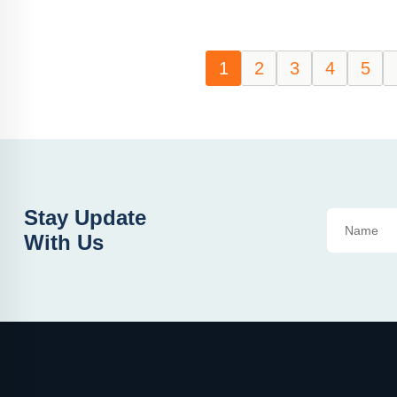
1
2
3
4
5
Stay Update
With Us