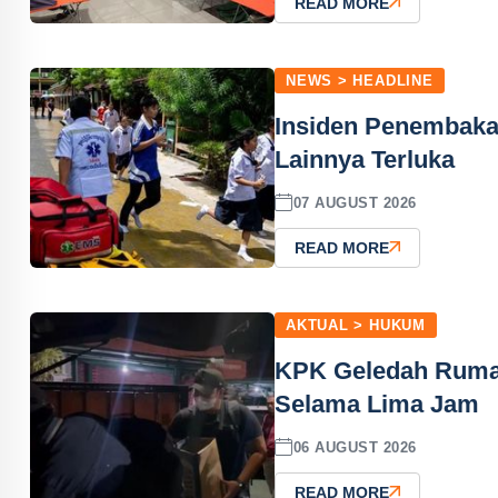
READ MORE
NEWS > HEADLINE
Insiden Penembakan
Lainnya Terluka
07 AUGUST 2026
READ MORE
AKTUAL > HUKUM
KPK Geledah Rumah
Selama Lima Jam
06 AUGUST 2026
READ MORE