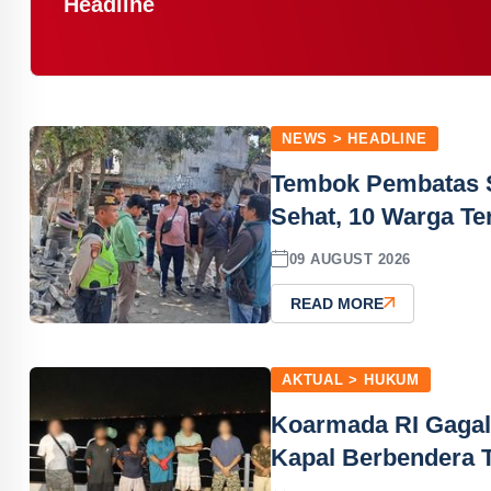
Headline
NEWS > HEADLINE
Tembok Pembatas S
Sehat, 10 Warga Te
09 AUGUST 2026
READ MORE
AKTUAL > HUKUM
Koarmada RI Gagal
Kapal Berbendera 