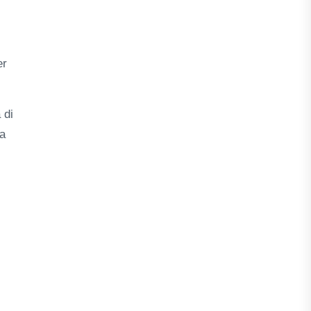
er
 di
ta