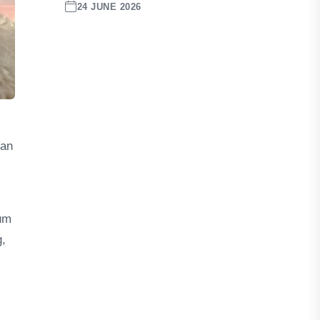
24 JUNE 2026
gan
mum
g,