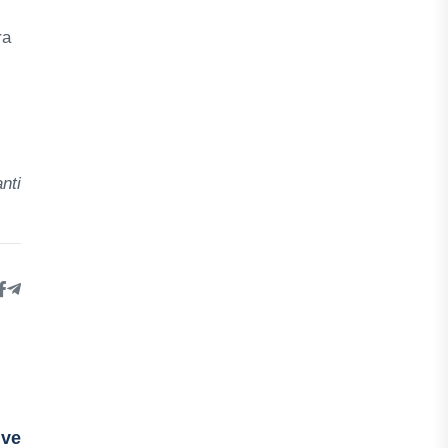
ra
nti
ive