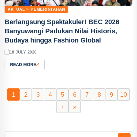
AKTUAL > PEMERINTAHAN
Berlangsung Spektakuler! BEC 2026
Banyuwangi Padukan Nilai Historis,
Budaya hingga Fashion Global
18 JULY 2026
READ MORE
1
2
3
4
5
6
7
8
9
10
›
»