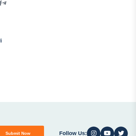
i
Follow Us:
Submit Now