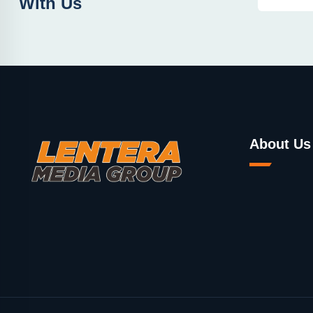
With Us
About Us