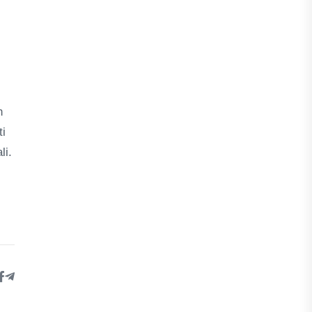
h
ti
li.