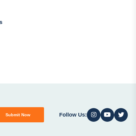
s
Follow Us:
Submit Now