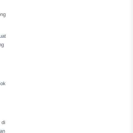
ong
uat
ng
sok
 di
gan