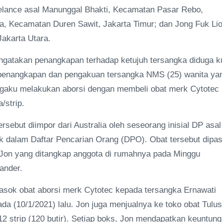
eelance asal Manunggal Bhakti, Kecamatan Pasar Rebo,
ya, Kecamatan Duren Sawit, Jakarta Timur; dan Jong Fuk Li
akarta Utara.
gatakan penangkapan terhadap ketujuh tersangka diduga k
ari penangkapan dan pengakuan tersangka NMS (25) wanita ya
ngaku melakukan aborsi dengan membeli obat merk Cytotec
/strip.
sebut diimpor dari Australia oleh seseorang inisial DP asal
uk dalam Daftar Pencarian Orang (DPO). Obat tersebut dipa
s Jon yang ditangkap anggota di rumahnya pada Minggu
ander.
sok obat aborsi merk Cytotec kepada tersangka Ernawati
a (10/1/2021) lalu. Jon juga menjualnya ke toko obat Tulus
12 strip (120 butir). Setiap boks, Jon mendapatkan keuntun