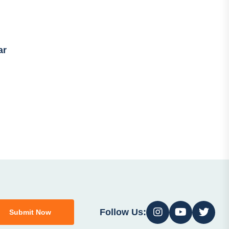
ar
Follow Us:
Submit Now