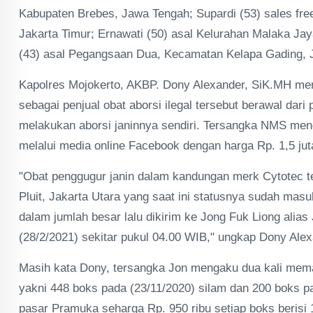
Kabupaten Brebes, Jawa Tengah; Supardi (53) sales fr
Jakarta Timur; Ernawati (50) asal Kelurahan Malaka Ja
(43) asal Pegangsaan Dua, Kecamatan Kelapa Gading, J
Kapolres Mojokerto, AKBP. Dony Alexander, SiK.MH men
sebagai penjual obat aborsi ilegal tersebut berawal d
melakukan aborsi janinnya sendiri. Tersangka NMS me
melalui media online Facebook dengan harga Rp. 1,5 juta
"Obat penggugur janin dalam kandungan merk Cytotec ter
Pluit, Jakarta Utara yang saat ini statusnya sudah mas
dalam jumlah besar lalu dikirim ke Jong Fuk Liong alia
(28/2/2021) sekitar pukul 04.00 WIB," ungkap Dony Alex
Masih kata Dony, tersangka Jon mengaku dua kali mema
yakni 448 boks pada (23/11/2020) silam dan 200 boks pad
pasar Pramuka seharga Rp. 950 ribu setiap boks berisi 