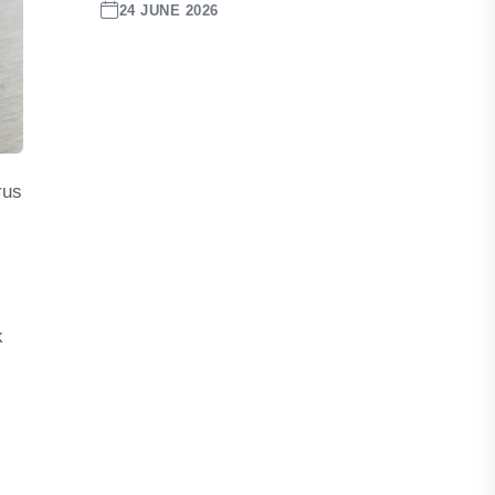
24 JUNE 2026
rus
k