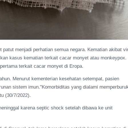
patut menjadi perhatian semua negara. Kematian akibat vi
aporkan kasus kematian terkait cacar monyet atau monkeypox.
pertama terkait cacar monyet di Eropa.
1 tahun. Menurut kementerian kesehatan setempat, pasien
runan sistem imun."Komorbiditas yang dialami memperburu
tu (30/7/2022).
 meninggal karena septic shock setelah dibawa ke unit