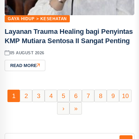
GAYA HIDUP > KESEHATAN
Layanan Trauma Healing bagi Penyintas
KMP Mutiara Sentosa II Sangat Penting
05 AUGUST 2026
READ MORE
1
2
3
4
5
6
7
8
9
10
›
»