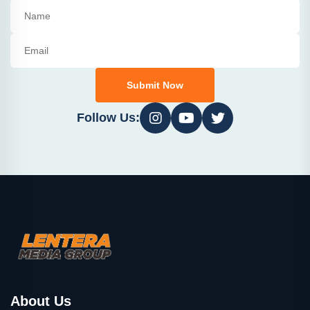
Submit Now
Follow Us:
About Us