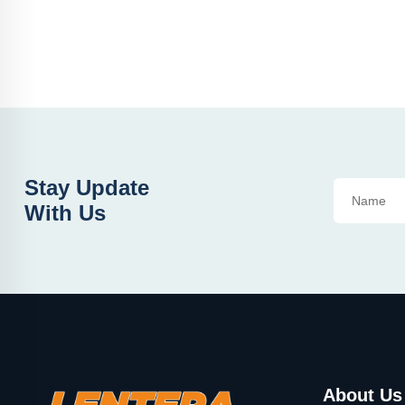
Stay Update
With Us
About Us