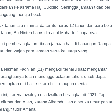
 kalinya Jawa Timur menerapkan sistem fast track. Dimana
ndahkan ke asrama Haji Sukolilo. Sehingga jamaah tidak perl
langsung menuju hotel.
k tahun lalu minimal daftar itu harus 12 tahun dan baru bol
1 tahun, Bu Ninten Lamsidin asal Muharto," paparnya.
uti pemberangkatan ribuan jamaah haji di Lapangan Rampal
, dari wajah para jamaah serta keluarga yang
ana Nikmah Fadhilah (21) mengaku terharu saat mengantar
 orangtuanya telah menunggu belasan tahun, untuk dapat
ersiapkan diri baik secara fisik maupun mental.
ni, karena awalnya dijadwalkan berangkat di 2021. Tapi
 nikmat dari Allah, karena Alhamdulillah diberika umur panja
ang," tutur Alfiana.