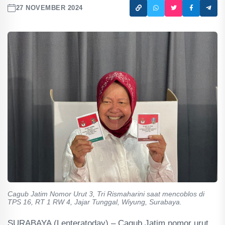
27 NOVEMBER 2024
Cagub Jatim Nomor Urut 3, Tri Rismaharini saat mencoblos di
TPS 16, RT 1 RW 4, Jajar Tunggal, Wiyung, Surabaya.
SURABAYA (Lenteratoday) – Cagub Jatim nomor urut