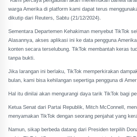
“Kami percaya pengadilan akan menemukan bahwa laranga
warga Amerika di platform kami dapat terus menggunak
dikutip dari Reuters, Sabtu (21/12/2024).
Sementara Departemen Kehakiman menyebut TikTok seb
Alasannya, akses aplikasi ini ke data pengguna Amerika,
konten secara terselubung. TikTok membantah keras tud
tanpa bukti.
Jika larangan ini berlaku, TikTok memperkirakan dam
bulan, kami bisa kehilangan sepertiga pengguna di Amer
Hal itu dinilai akan mengurangi daya tarik TikTok bagi p
Ketua Senat dari Partai Republik, Mitch McConnell, me
menyamakan TikTok dengan seorang penjahat yang kera
Namun, sikap berbeda datang dari Presiden terpilih Don