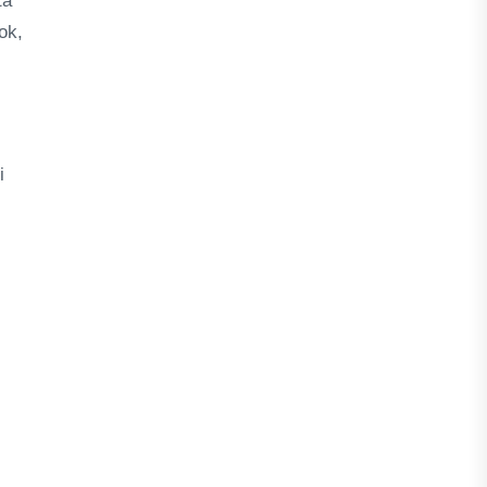
ta
ok,
i