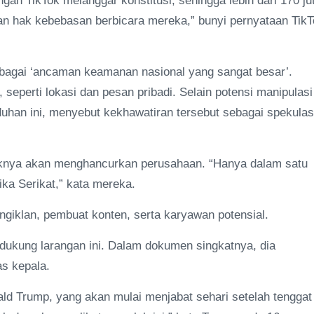
n TikTok melanggar konstitusi, sehingga lebih dari 170 ju
an hak kebebasan berbicara mereka,” bunyi pernyataan TikT
agai ‘ancaman keamanan nasional yang sangat besar’.
 seperti lokasi dan pesan pribadi. Selain potensi manipulasi
uhan ini, menyebut kekhawatiran tersebut sebagai spekulas
paknya akan menghancurkan perusahaan. “Hanya dalam satu
ika Serikat,” kata mereka.
engiklan, pembuat konten, serta karyawan potensial.
ndukung larangan ini. Dalam dokumen singkatnya, dia
s kepala.
ald Trump, yang akan mulai menjabat sehari setelah tenggat