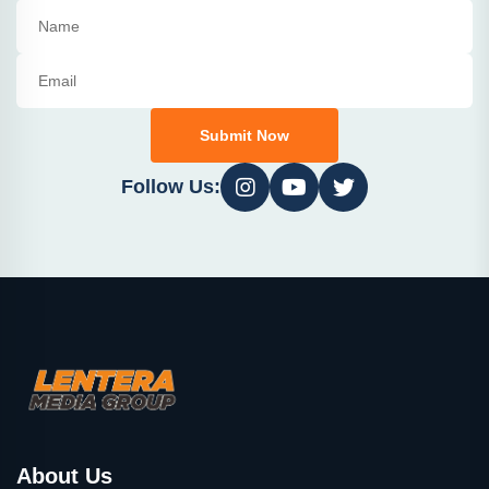
Submit Now
Follow Us:
About Us