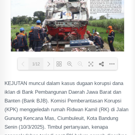
1/12
KEJUTAN muncul dalam kasus dugaan korupsi dana
Loading PDF 51% ...
iklan di Bank Pembangunan Daerah Jawa Barat dan
Banten (Bank BJB). Komisi Pemberantasan Korupsi
(KPK) menggeledah rumah Ridwan Kamil (RK) di Jalan
Gunung Kencana Mas, Ciumbuleuit, Kota Bandung
Senin (10/3/2025). Timbul pertanyaan, kenapa