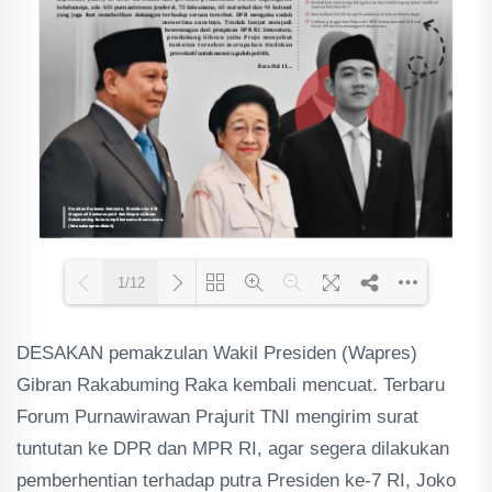
1/12
DESAKAN pemakzulan Wakil Presiden (Wapres)
Loading PDF 84% ...
Gibran Rakabuming Raka kembali mencuat. Terbaru
Forum Purnawirawan Prajurit TNI mengirim surat
tuntutan ke DPR dan MPR RI, agar segera dilakukan
pemberhentian terhadap putra Presiden ke-7 RI, Joko