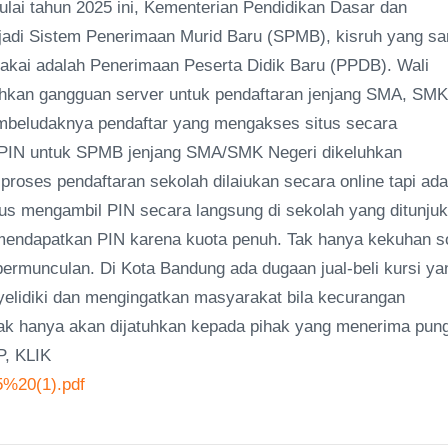
mulai tahun 2025 ini, Kementerian Pendidikan Dasar dan
i Sistem Penerimaan Murid Baru (SPMB), kisruh yang s
pakai adalah Penerimaan Peserta Didik Baru (PPDB). Wali
luhkan gangguan server untuk pendaftaran jenjang SMA, SMK
membeludaknya pendaftar yang mengakses situs secara
 PIN untuk SPMB jenjang SMA/SMK Negeri dikeluhkan
proses pendaftaran sekolah dilaiukan secara online tapi ada
arus mengambil PIN secara langsung di sekolah yang ditunjuk
 mendapatkan PIN karena kuota penuh. Tak hanya kekuhan s
bermunculan. Di Kota Bandung ada dugaan jual-beli kursi ya
enyelidiki dan mengingatkan masyarakat bila kecurangan
dak hanya akan dijatuhkan kepada pihak yang menerima pung
P, KLIK
5%20(1).pdf