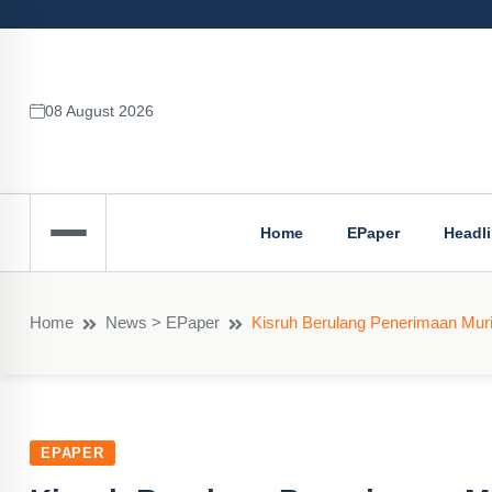
08 August 2026
Home
EPaper
Headl
Home
News > EPaper
Kisruh Berulang Penerimaan Muri
EPAPER