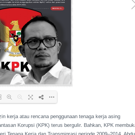
 kerja atau rencana penggunaan tenaga kerja asing
ding PDF 71% ...
ntasan Korupsi (KPK) terus bergulir. Bahkan, KPK membuk
ri Tenaga Kerja dan Transmigrasi periode 2009–2014, Abdu