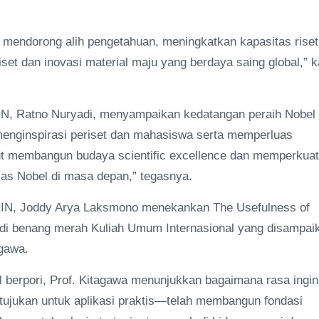
uk mendorong alih pengetahuan, meningkatkan kapasitas riset
et dan inovasi material maju yang berdaya saing global,” k
RIN, Ratno Nuryadi, menyampaikan kedatangan peraih Nobel
menginspirasi periset dan mahasiswa serta memperluas
turut membangun budaya scientific excellence dan memperkuat
elas Nobel di masa depan,” tegasnya.
BRIN, Joddy Arya Laksmono menekankan The Usefulness of
adi benang merah Kuliah Umum Internasional yang disampai
agawa.
l berpori, Prof. Kitagawa menunjukkan bagaimana rasa ingin
tujukan untuk aplikasi praktis—telah membangun fondasi