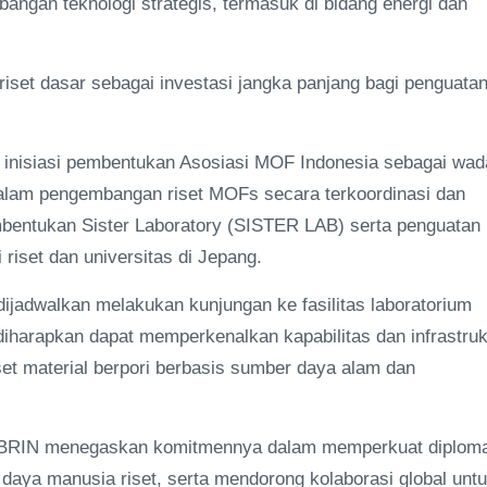
angan teknologi strategis, termasuk di bidang energi dan
iset dasar sebagai investasi jangka panjang bagi penguata
k inisiasi pembentukan Asosiasi MOF Indonesia sebagai wa
i dalam pengembangan riset MOFs secara terkoordinasi dan
embentukan Sister Laboratory (SISTER LAB) serta penguatan
 riset dan universitas di Jepang.
dijadwalkan melakukan kunjungan ke fasilitas laboratorium
 diharapkan dapat memperkenalkan kapabilitas dan infrastruk
set material berpori berbasis sumber daya alam dan
ni, BRIN menegaskan komitmennya dalam memperkuat diplom
daya manusia riset, serta mendorong kolaborasi global unt