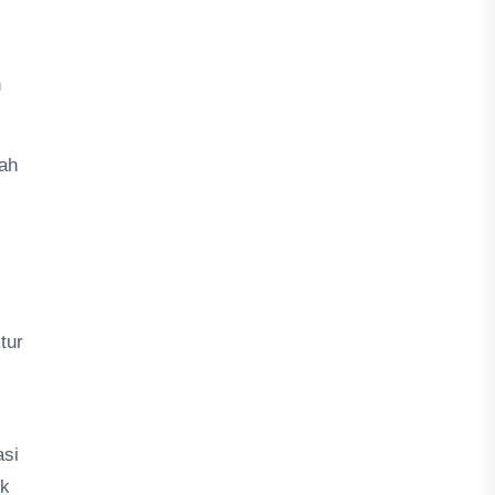
n
dah
tur
asi
uk