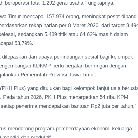
h beroperasi total 1.292 gerai usaha,” ungkapnya.
wa Timur mencapai 157.974 orang, meningkat pesat diband
berdasarkan rekap harian per 8 Maret 2026, dari target 8.49
 selesai, sedangkan 5.489 titik atau 64,62% masih dalam
ncapai 53,79%.
dilepaskan dari upaya perlindungan sosial bagi kelompok
 pengembangan KDKMP perlu berjalan beriringan dengan
jalankan Pemerintah Provinsi Jawa Timur.
PKH Plus) yang ditujukan bagi kelompok lanjut usia berusi
H. Pada tahun 2026, PKH Plus menargetkan 54 ribu KPM
 setiap penerima mendapatkan bantuan Rp2 juta per tahun,”
erus mendorong program pemberdayaan ekonomi keluarga
 mandiri dan produktif.