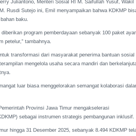
rry Juliantono, Menteri Sosial RI M. Saifullah Yusuf, Wakil
n M. Rusdi Sutejo ini, Emil menyampaikan bahwa KDKMP bis
 bahan baku.
gan diberikan program pemberdayaan sebanyak 100 paket ay
m petelur,” tambahnya.
entuk transformasi dari masyarakat penerima bantuan sosial
eterampilan mengelola usaha secara mandiri dan berkelanjut
tnya.
semangat luar biasa menggelorakan semangat kolaborasi dal
Pemerintah Provinsi Jawa Timur mengakselerasi
DKMP) sebagai instrumen strategis pembangunan inklusif.
imur hingga 31 Desember 2025, sebanyak 8.494 KDKMP tel