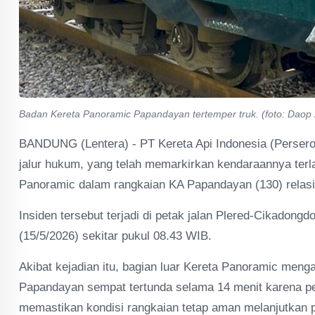
Badan Kereta Panoramic Papandayan tertemper truk. (foto: Daop
BANDUNG (Lentera) - PT Kereta Api Indonesia (Persero
jalur hukum, yang telah memarkirkan kendaraannya terl
Panoramic dalam rangkaian KA Papandayan (130) relas
Insiden tersebut terjadi di petak jalan Plered-Cikadon
(15/5/2026) sekitar pukul 08.43 WIB.
Akibat kejadian itu, bagian luar Kereta Panoramic menga
Papandayan sempat tertunda selama 14 menit karena p
memastikan kondisi rangkaian tetap aman melanjutkan p