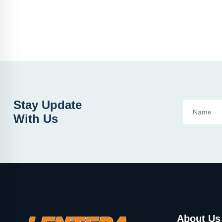
Stay Update
With Us
About Us