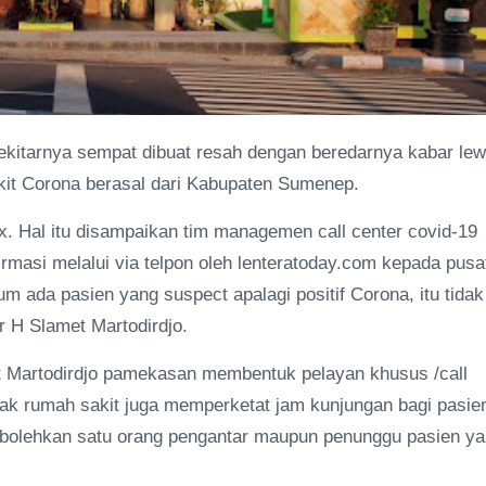
itarnya sempat dibuat resah dengan beredarnya kabar lew
kit Corona berasal dari Kabupaten Sumenep.
ax. Hal itu disampaikan tim managemen call center covid-19
masi melalui via telpon oleh lenteratoday.com kepada pusa
lum ada pasien yang suspect apalagi positif Corona, itu tidak
r H Slamet Martodirdjo.
et Martodirdjo pamekasan membentuk pelayan khusus /call
ak rumah sakit juga memperketat jam kunjungan bagi pasie
rbolehkan satu orang pengantar maupun penunggu pasien y