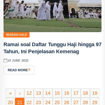
IBADAH HAJI
Ramai soal Daftar Tunggu Haji hingga 97
Tahun, Ini Penjelasan Kemenag
14 JUNE 2022
READ MORE
«
‹
12
13
14
15
16
17
18
19
20
21
22
23
24
25
26
27
28
29