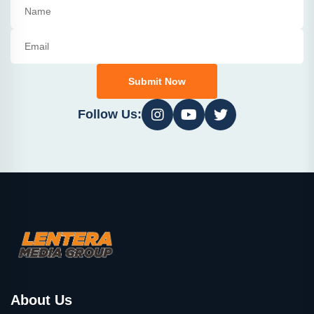
Submit Now
Follow Us:
About Us