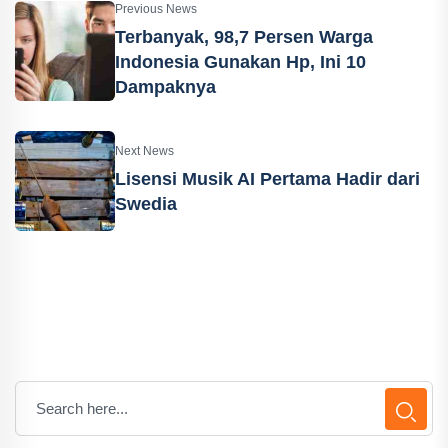
Previous News
Terbanyak, 98,7 Persen Warga
Indonesia Gunakan Hp, Ini 10
Dampaknya
Next News
Lisensi Musik AI Pertama Hadir dari
Swedia