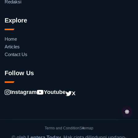
Redaksi
Explore
Home
Articles
Contact Us
Follow Us
Instagram
Youtube
X
Terms and Condition
Sitemap
© oleh
Lentera Today
. Hak cipta dilindungi undang-