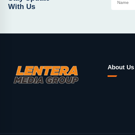
With Us
About Us