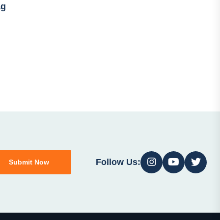
ag
Follow Us:
Submit Now