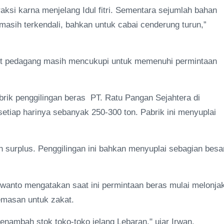
traksi karna menjelang Idul fitri. Sementara sejumlah bahan
masih terkendali, bahkan untuk cabai cenderung turun,”
rut pedagang masih mencukupi untuk memenuhi permintaan
rik penggilingan beras PT. Ratu Pangan Sejahtera di
etiap harinya sebanyak 250-300 ton. Pabrik ini menyuplai
n surplus. Penggilingan ini bahkan menyuplai sebagian besa
anto mengatakan saat ini permintaan beras mulai melonja
kemasan untuk zakat.
menambah stok toko-toko jelang Lebaran," ujar Irwan.