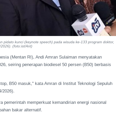
n pidato kunci (keynote speech) pada wisuda ke-133 program doktor,
026). (foto:ist/Ant)
nesia (Mentan RI), Andi Amran Sulaiman menyatakan
026, seiring penerapan biodiesel 50 persen (B50) berbasis
 stop, B50 masuk," kata Amran di Institut Teknologi Sepuluh
4/2026).
ya pemerintah memperkuat kemandirian energi nasional
han bakar alternatif.