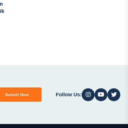
an
ik
Follow Us:
Submit Now