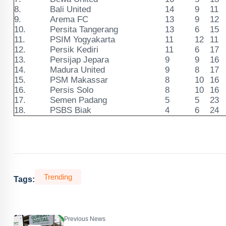
8.
Bali United
14
9
11
9.
Arema FC
13
9
12
10.
Persita Tangerang
13
6
15
11.
PSIM Yogyakarta
11
12
11
12.
Persik Kediri
11
6
17
13.
Persijap Jepara
9
9
16
14.
Madura United
9
8
17
15.
PSM Makassar
8
10
16
16.
Persis Solo
8
10
16
17.
Semen Padang
5
5
23
18.
PSBS Biak
4
6
24
Trending
Tags:
Previous News