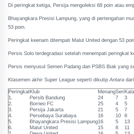
Di peringkat ketiga, Persija mengoleksi 68 poin atau em
Bhayangkara Presisi Lampung, yang di pertengahan mus
53 poin.
Peringkat keenam ditempati Malut United dengan 53 poi
Persis Solo terdegradasi setelah menempati peringkat k
Persis menyusul Semen Padang dan PSBS Biak yang sud
Klasemen akhir Super League seperti dikutip
Antara
dar
Peringkat
Klub
Menang
Seri
Kal
1.
Persib Bandung
24
7
3
2.
Borneo FC
25
4
5
3.
Persija Jakarta
21
5
7
4.
Persebaya Surabaya
16
10
8
5.
Bhayangkara Presisi Lampung
16
5
13
6.
Malut United
15
8
11
7.
Dewa United
16
5
13