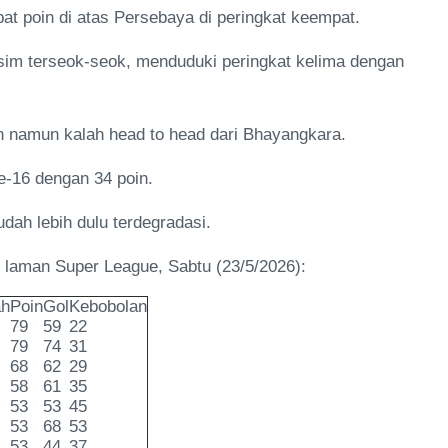
pat poin di atas Persebaya di peringkat keempat.
im terseok-seok, menduduki peringkat kelima dengan
n namun kalah head to head dari Bhayangkara.
e-16 dengan 34 poin.
ah lebih dulu terdegradasi.
i laman Super League, Sabtu (23/5/2026):
ah
Poin
Gol
Kebobolan
79
59
22
79
74
31
68
62
29
58
61
35
53
53
45
53
68
53
53
44
37