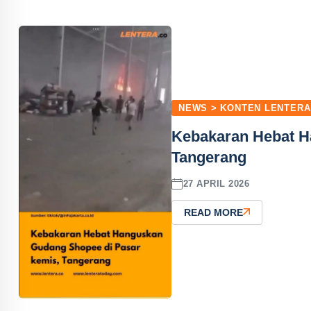
NEWS > KONTEN LENTERA
Kebakaran Hebat H
Tangerang
27 APRIL 2026
READ MORE